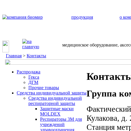
продукция
о ко
медицинское оборудование, аксе
Главная
>
Контакты
Распродажа
Контакт
Гекса
ДГМ
Прочие товары
Группа к
Средства индивидуальной защиты
Средства индивидуальной
респираторной защиты
Фактический 
Защитные маски
MOLDEX
Кулакова, д. 
Респираторы 3М для
учреждений
Станция мет
здравоохранения