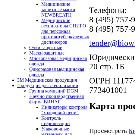
Медицинские
Телефоны:
защитные маски
NEWBREATH
8 (495) 757-
Медицинские
респираторы СПИРО
8 (495) 757-
для персонала
противотуберкулезных
tender@biowo
диспансеров
Очки защитные
Маски защитные
Юридический 
Многоразовая медицинская
одежда
20 стр. 1Б
Одноразовая медицинская
одежда
ОГРН 11177
3М Медицинская продукция
Продукция для стерилизации
773401001
Группа компаний DGM
Научно-производственная
фирма ВИНАР
Карта про
Индикаторы контроля
"холодовой цепи"
Контроль
стерилизации
Упаковочные
Просмотреть
Б
материалы для