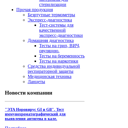
стерилизации
Прочая продукция
Безртутные термометры
Экспресс-диагностика
Тест-системы для
качественной
экспресс-диагностики
Домашняя диагностика
Тесты на грип, ВИЧ,
овуляцию.
Тесты на беременность
Тесты на наркотики
Средства индивидуальной
респираторной защиты
Медицинская техника
Ланцеты
Новости компании
"ЭTA Hopoвиpyc GI и Gll". Тест
иммунохроматографический для
выявления антигена в кале.